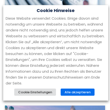
Cookie Hinweise
Diese Website verwendet Cookies. Einige davon sind
BGA Invest erhält Mandat zum Verkauf
notwendig um unsere Webseite zu betreiben, während
von Centro Tesoro und Hatrium
andere nicht notwendig sind, uns jedoch helfen unsere
Webseite zu verbessern und wirtschaftlich zu betreiben.
Grünwald, 25. November 2025 – Die
Klicken Sie auf „Alle akzeptieren“, um nicht notwendige
Transaktionsberatung BGA Invest hat von
Cookies zu akzeptieren und direkt unsere Website
Insolvenzverwalter Rolf Pohlmann von der
besuchen zu können, oder klicken auf "Cookie-
Kanzlei Pohlmann Hofmann das Mandat zur
Einstellungen", um Ihre Cookies selbst zu verwalten. Sie
Verwertung von zwei
können diese Einstellung jederzeit widerrufen. Nähere
Informationen dazu und zu Ihren Rechten als Benutzer
WEITERLESEN »
finden Sie in unseren Datenschutzhinweisen am Ende
der Seite.
NOVEMBER 25, 2025
Cookie Einstellungen
Alle akzeptieren