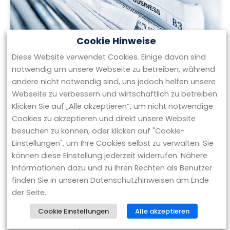
Cookie Hinweise
Diese Website verwendet Cookies. Einige davon sind
notwendig um unsere Webseite zu betreiben, während
andere nicht notwendig sind, uns jedoch helfen unsere
BGA Invest erhält Mandat zum Verkauf
Webseite zu verbessern und wirtschaftlich zu betreiben.
von Centro Tesoro und Hatrium
Klicken Sie auf „Alle akzeptieren“, um nicht notwendige
Cookies zu akzeptieren und direkt unsere Website
Grünwald, 25. November 2025 – Die
besuchen zu können, oder klicken auf "Cookie-
Transaktionsberatung BGA Invest hat von
Einstellungen", um Ihre Cookies selbst zu verwalten. Sie
Insolvenzverwalter Rolf Pohlmann von der
können diese Einstellung jederzeit widerrufen. Nähere
Kanzlei Pohlmann Hofmann das Mandat zur
Informationen dazu und zu Ihren Rechten als Benutzer
Verwertung von zwei
finden Sie in unseren Datenschutzhinweisen am Ende
der Seite.
WEITERLESEN »
Cookie Einstellungen
Alle akzeptieren
NOVEMBER 25, 2025