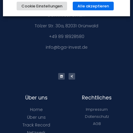
Cookie Einstellungen
Alle akzeptieren
BGA Invest GmbH
Tölzer Str. 30a, 82031 Grünwald
+49 89 18928580
info@bga-invest.de
Über uns
Rechtliches
Home
Impressum
Datenschutz
Über uns
AGB
Track Record
Netzwerk