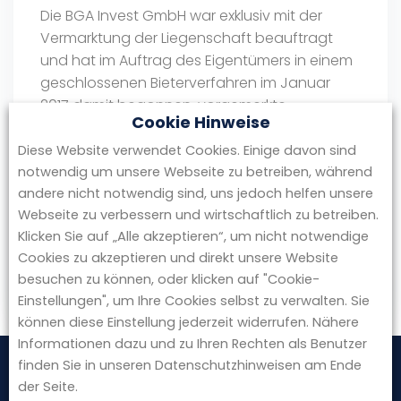
Die BGA Invest GmbH war exklusiv mit der
Vermarktung der Liegenschaft beauftragt
und hat im Auftrag des Eigentümers in einem
geschlossenen Bieterverfahren im Januar
2017 damit begonnen, vorgemerkte
Cookie Hinweise
Interessenten zu diesem genehmigten
Bauvorhaben zu informieren. Das
Diese Website verwendet Cookies. Einige davon sind
Neubauvorhaben für 14 Doppelhäuser mit
notwendig um unsere Webseite zu betreiben, während
Tiefgarage in der Wendelsteinstraße 2 in
andere nicht notwendig sind, uns jedoch helfen unsere
Webseite zu verbessern und wirtschaftlich zu betreiben.
Grünwald wird ein Wohnquartier, in dem das
Klicken Sie auf „Alle akzeptieren“, um nicht notwendige
gemeinschaftliche …
Cookies zu akzeptieren und direkt unsere Website
besuchen zu können, oder klicken auf "Cookie-
by redaktion
Einstellungen", um Ihre Cookies selbst zu verwalten. Sie
können diese Einstellung jederzeit widerrufen. Nähere
Informationen dazu und zu Ihren Rechten als Benutzer
finden Sie in unseren Datenschutzhinweisen am Ende
der Seite.