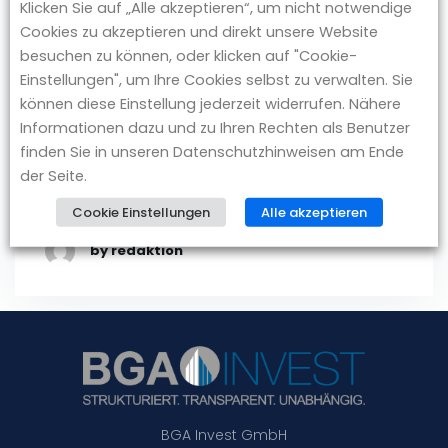
Hausbau
Klicken Sie auf „Alle akzeptieren“, um nicht notwendige
Cookies zu akzeptieren und direkt unsere Website
Eine Privatperson aus Franken kauft von der
besuchen zu können, oder klicken auf "Cookie-
Bayerischen Hausbau drei Neubau-Häuser
Einstellungen", um Ihre Cookies selbst zu verwalten. Sie
mit geförderten Wohnungen. Die BGA Invest
können diese Einstellung jederzeit widerrufen. Nähere
GmbH vermittelte und beriet den Käufer beim
Informationen dazu und zu Ihren Rechten als Benutzer
Ankauf. Eine Besonderheit stellen die EOF- und
finden Sie in unseren Datenschutzhinweisen am Ende
der Seite.
München Modell-Förderungen dar. Die Häuser
werden 2019 fertiggestellt.
Cookie Einstellungen
Alle akzeptieren
by redaktion
BGA Invest GmbH