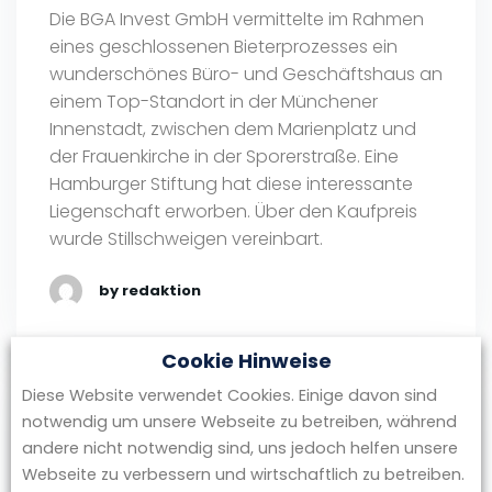
Die BGA Invest GmbH vermittelte im Rahmen
eines geschlossenen Bieterprozesses ein
wunderschönes Büro- und Geschäftshaus an
einem Top-Standort in der Münchener
Innenstadt, zwischen dem Marienplatz und
der Frauenkirche in der Sporerstraße. Eine
Hamburger Stiftung hat diese interessante
Liegenschaft erworben. Über den Kaufpreis
wurde Stillschweigen vereinbart.
by redaktion
Cookie Hinweise
Diese Website verwendet Cookies. Einige davon sind
Dezember 22, 2017
notwendig um unsere Webseite zu betreiben, während
BGA vermittelt Neubau-
andere nicht notwendig sind, uns jedoch helfen unsere
Häuser der Bayerischen
Webseite zu verbessern und wirtschaftlich zu betreiben.