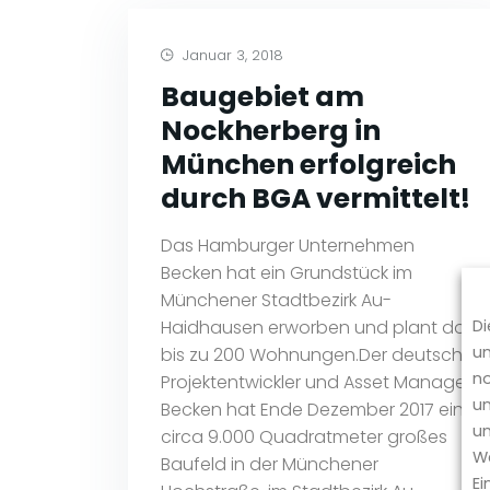
Januar 3, 2018
Baugebiet am
Nockherberg in
München erfolgreich
durch BGA vermittelt!
Das Hamburger Unternehmen
Becken hat ein Grundstück im
Münchener Stadtbezirk Au-
Haidhausen erworben und plant dort
Di
um
bis zu 200 Wohnungen.Der deutsche
no
Projektentwickler und Asset Manager
un
Becken hat Ende Dezember 2017 ein
um
circa 9.000 Quadratmeter großes
We
Baufeld in der Münchener
Ei