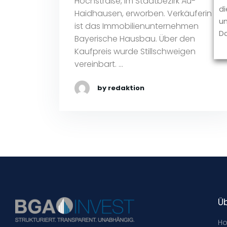
Hochstraße, im Stadtbezirk Au-
di
Haidhausen, erworben. Verkäuferin
un
ist das Immobilienunternehmen
Da
Bayerische Hausbau. Über den
Kaufpreis wurde Stillschweigen
vereinbart. …
by redaktion
Ü
H