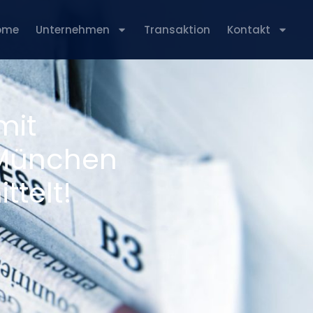
ome
Unternehmen
Transaktion
Kontakt
mit
 München
telt!