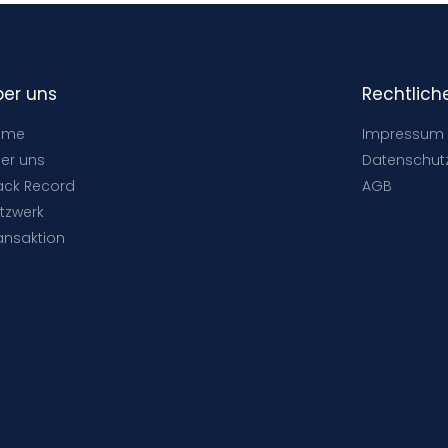
ber uns
Rechtlich
ome
Impressum
er uns
Datenschut
ack Record
AGB
tzwerk
ansaktion