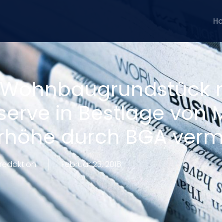
H
es Wohnbaugrundstück 
eserve in Bestlage von
höhe durch BGA vermit
redaktion
Februar 23, 2018