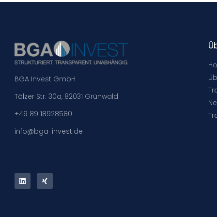
Ü
H
Üb
BGA Invest GmbH
Tr
Tölzer Str. 30a, 82031 Grünwald
Ne
+49 89 18928580
Tr
info@bga-invest.de