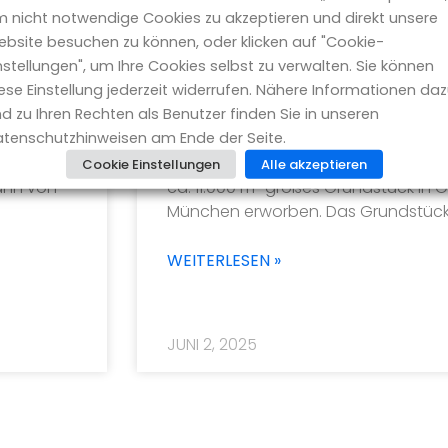
 nicht notwendige Cookies zu akzeptieren und direkt unsere
bsite besuchen zu können, oder klicken auf "Cookie-
nstellungen", um Ihre Cookies selbst zu verwalten. Sie können
ese Einstellung jederzeit widerrufen. Nähere Informationen da
Centro
Neximo Partners GmbH erwirbt 
d zu Ihren Rechten als Benutzer finden Sie in unseren
Nahversorgung in Ottobrunn
tenschutzhinweisen am Ende der Seite.
beratung
München, 02. Juni 2025 – Die Nexim
Cookie Einstellungen
Alle akzeptieren
mann von
ca. 11.000 m² großes Grundstück in 
München erworben. Das Grundstück 
WEITERLESEN »
JUNI 2, 2025