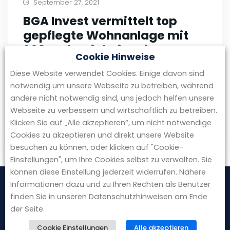
September 27, 2021
BGA Invest vermittelt top
gepflegte Wohnanlage mit
206 Wohneinheiten in
Cookie Hinweise
Dresden
Diese Website verwendet Cookies. Einige davon sind
Grünwald bei München, 27.09.2021 ca. 9.600
notwendig um unsere Webseite zu betreiben, während
m² Wohnfläche Vermietungsstand von 89 %
andere nicht notwendig sind, uns jedoch helfen unsere
Webseite zu verbessern und wirtschaftlich zu betreiben.
gefragte Lage in Universitätsnähe
Klicken Sie auf „Alle akzeptieren“, um nicht notwendige
Cookies zu akzeptieren und direkt unsere Website
by redaktion
besuchen zu können, oder klicken auf "Cookie-
Einstellungen", um Ihre Cookies selbst zu verwalten. Sie
können diese Einstellung jederzeit widerrufen. Nähere
Informationen dazu und zu Ihren Rechten als Benutzer
finden Sie in unseren Datenschutzhinweisen am Ende
der Seite.
Cookie Einstellungen
Alle akzeptieren
BGA Invest GmbH