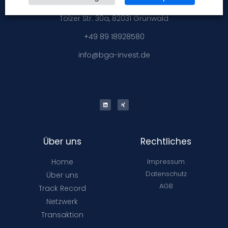
Tölzer Str. 30a, 82031 Grünwald
+49 89 18928580
info@bga-invest.de
Über uns
Rechtliches
Home
Impressum
Datenschutz
Über uns
AGB
Track Record
Netzwerk
Transaktion