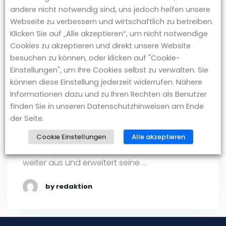
BGA Invest: Neue Kooperation
andere nicht notwendig sind, uns jedoch helfen unsere
mit der Bank Julius Bär
Webseite zu verbessern und wirtschaftlich zu betreiben.
Klicken Sie auf „Alle akzeptieren“, um nicht notwendige
Grünwald bei München, 20. September 2023.
Cookies zu akzeptieren und direkt unsere Website
Der Transaktionsberater BGA Invest und die
besuchen zu können, oder klicken auf "Cookie-
Bank Julius Bär Deutschland AG geben ihre
Einstellungen", um Ihre Cookies selbst zu verwalten. Sie
neue Kooperation bekannt. Im Rahmen der
können diese Einstellung jederzeit widerrufen. Nähere
Zusammenarbeit wird BGA Invest die
Informationen dazu und zu Ihren Rechten als Benutzer
renommierte Privatbank bei
finden Sie in unseren Datenschutzhinweisen am Ende
kundenbezogenen Transaktionsprozessen
der Seite.
von Immobilien in verschiedenen Assetklassen
begleiten. Der Transaktionsberater baut mit
Cookie Einstellungen
Alle akzeptieren
der Kooperation sein bundesweites Netzwerk
weiter aus und erweitert seine …
by redaktion