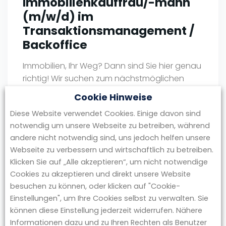
Immobilienkauffrau/-mann
(m/w/d) im
Transaktionsmanagement /
Backoffice
Immobilien, Ihr Weg? Dann sind Sie hier genau
richtig! Wir suchen zum nächstmöglichen
Zeitpunkt eine/n Immobilienkauffrau/-mann
Cookie Hinweise
(m/w/d) im Transaktionsmanagement /
Diese Website verwendet Cookies. Einige davon sind
Backoffice Ihre Kenntnisse & Fähigkeiten Ihr
notwendig um unsere Webseite zu betreiben, während
neuer JobSie unterstützen als vollwertiges
andere nicht notwendig sind, uns jedoch helfen unsere
Mitglied in einem kleinen Team den
Webseite zu verbessern und wirtschaftlich zu betreiben.
bundesweiten Vertrieb von
Klicken Sie auf „Alle akzeptieren“, um nicht notwendige
Wohnungsbeständen und gewerblichen
Cookies zu akzeptieren und direkt unsere Website
Liegenschaften: Wir bieten Ihnen Über BGA
besuchen zu können, oder klicken auf "Cookie-
Invest: Die BGA Invest ist ein …
Einstellungen", um Ihre Cookies selbst zu verwalten. Sie
können diese Einstellung jederzeit widerrufen. Nähere
by redaktion
Informationen dazu und zu Ihren Rechten als Benutzer