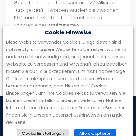
Gewerbeflächen, für insgesamt 27 Millionen
Euro gekauft. Erworben wurden die zwischen
1970 und 1973 erbauten Immobilien im
Rahmen eines strukturierten
Cookie Hinweise
Verkaufsprozesses. Geplant, gesteuert und
abgewickelt wurde das gesamte
Diese Website verwendet Cookies. Einige davon sind
Verkaufsverfahren mit geschlossenen
notwendig um unsere Webseite zu betreiben, während
Datenräumen innerhalb von lediglich vier
andere nicht notwendig sind, uns jedoch helfen unsere
Monaten durch …
Webseite zu verbessern und wirtschaftlich zu betreiben.
Klicken Sie auf „Alle akzeptieren“, um nicht notwendige
by redaktion
Cookies zu akzeptieren und direkt unsere Website
besuchen zu können, oder klicken auf "Cookie-
Einstellungen", um Ihre Cookies selbst zu verwalten. Sie
können diese Einstellung jederzeit widerrufen. Nähere
Informationen dazu und zu Ihren Rechten als Benutzer
finden Sie in unseren Datenschutzhinweisen am Ende
der Seite.
Cookie Einstellungen
Alle akzeptieren
BGA Invest GmbH