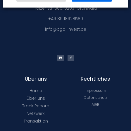
Tölzer Str. 30a, 82031 Grünwald
+49 89 18928580
info@bga-invest.de
Über uns
Rechtliches
Home
Impressum
Datenschutz
Über uns
AGB
Track Record
Netzwerk
Transaktion